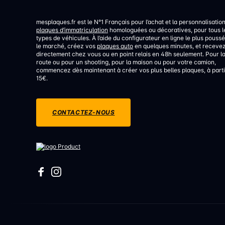
mesplaques.fr est le N°1 Français pour l’achat et la personnalisatio
plaques d’immatriculation
homologuées ou décoratives, pour tous l
types de véhicules. À l’aide du configurateur en ligne le plus poussé
le marché, créez vos
plaques auto
en quelques minutes, et receve
directement chez vous ou en point relais en 48h seulement. Pour l
route ou pour un shooting, pour la maison ou pour votre camion,
commencez dès maintenant à créer vos plus belles plaques, à parti
15€.
CONTACTEZ-NOUS