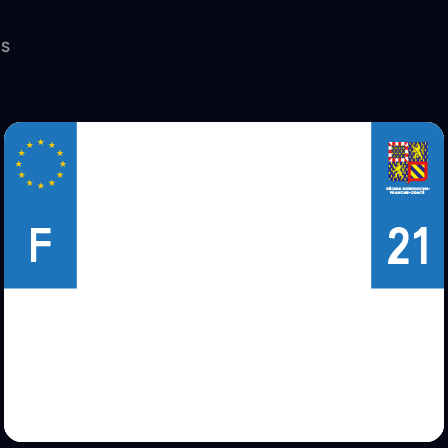
ES
21
F