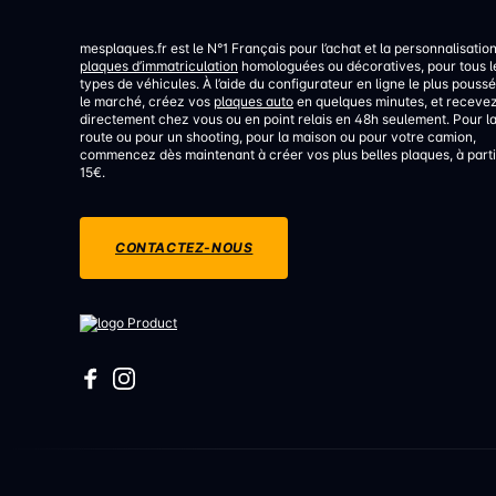
mesplaques.fr est le N°1 Français pour l’achat et la personnalisatio
plaques d’immatriculation
homologuées ou décoratives, pour tous l
types de véhicules. À l’aide du configurateur en ligne le plus poussé
le marché, créez vos
plaques auto
en quelques minutes, et receve
directement chez vous ou en point relais en 48h seulement. Pour l
route ou pour un shooting, pour la maison ou pour votre camion,
commencez dès maintenant à créer vos plus belles plaques, à parti
15€.
CONTACTEZ-NOUS