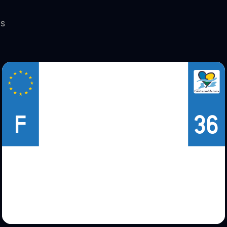
ES
36
F