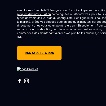
mesplaques.fr est le N°1 Français pour l’achat et la personnalisatio
plaques d’immatriculation
homologuées ou décoratives, pour tous l
types de véhicules. À l’aide du configurateur en ligne le plus poussé
le marché, créez vos
plaques auto
en quelques minutes, et receve
directement chez vous ou en point relais en 48h seulement. Pour l
route ou pour un shooting, pour la maison ou pour votre camion,
commencez dès maintenant à créer vos plus belles plaques, à parti
15€.
CONTACTEZ-NOUS