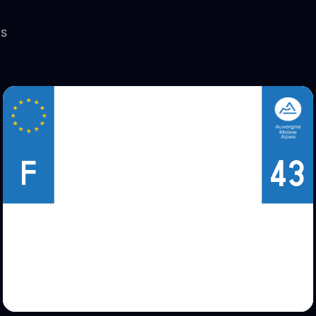
ES
43
F