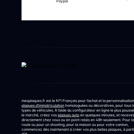
Paypal
mesplaques.fr est le N°1 Français pour l’achat et la personnalisatio
plaques d’immatriculation
homologuées ou décoratives, pour tous l
types de véhicules. À l’aide du configurateur en ligne le plus poussé
le marché, créez vos
plaques auto
en quelques minutes, et receve
directement chez vous ou en point relais en 48h seulement. Pour l
route ou pour un shooting, pour la maison ou pour votre camion,
commencez dès maintenant à créer vos plus belles plaques, à parti