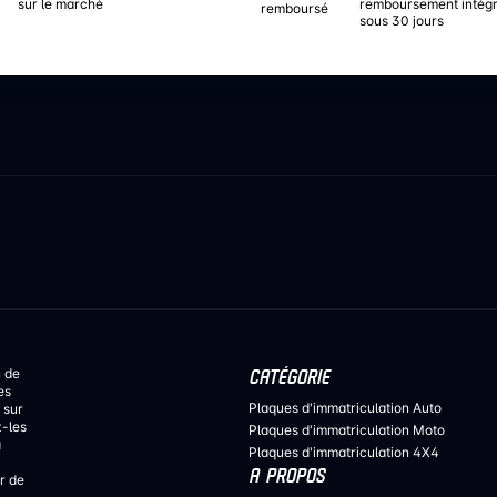
sur le marché
remboursement intégr
sous 30 jours
n de
CATÉGORIE
es
Plaques d'immatriculation Auto
 sur
z-les
Plaques d'immatriculation Moto
a
Plaques d'immatriculation 4X4
A PROPOS
r de