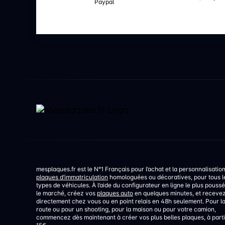
Paypal
mesplaques.fr est le N°1 Français pour l’achat et la personnalisatio
plaques d’immatriculation
homologuées ou décoratives, pour tous l
types de véhicules. À l’aide du configurateur en ligne le plus poussé
le marché, créez vos
plaques auto
en quelques minutes, et receve
directement chez vous ou en point relais en 48h seulement. Pour l
route ou pour un shooting, pour la maison ou pour votre camion,
commencez dès maintenant à créer vos plus belles plaques, à parti