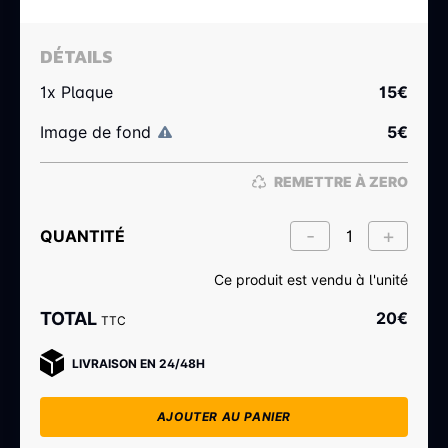
DÉTAILS
1x Plaque
15
€
Image de fond
5
€
REMETTRE À ZERO
QUANTITÉ
Ce produit est vendu à l'unité
TOTAL
20
€
TTC
LIVRAISON EN 24/48H
AJOUTER AU PANIER