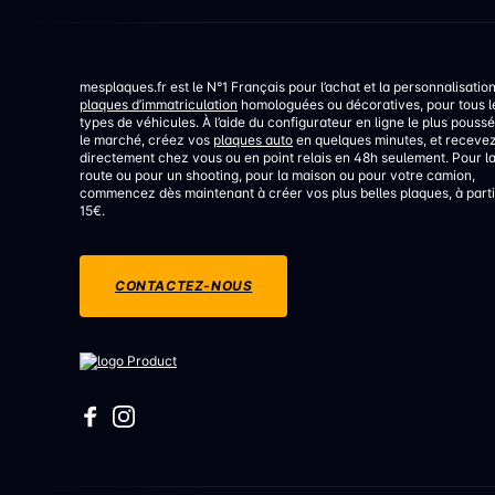
mesplaques.fr est le N°1 Français pour l’achat et la personnalisatio
plaques d’immatriculation
homologuées ou décoratives, pour tous l
types de véhicules. À l’aide du configurateur en ligne le plus poussé
le marché, créez vos
plaques auto
en quelques minutes, et receve
directement chez vous ou en point relais en 48h seulement. Pour l
route ou pour un shooting, pour la maison ou pour votre camion,
commencez dès maintenant à créer vos plus belles plaques, à parti
15€.
CONTACTEZ-NOUS