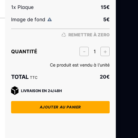
1x Plaque
15
€
Image de fond
5
€
REMETTRE À ZERO
QUANTITÉ
Ce produit est vendu à l'unité
TOTAL
20
€
TTC
LIVRAISON EN 24/48H
AJOUTER AU PANIER