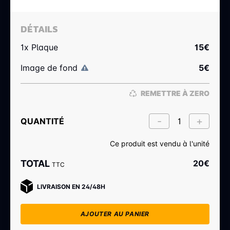
DÉTAILS
1x Plaque
15
€
Image de fond
5
€
REMETTRE À ZERO
QUANTITÉ
Ce produit est vendu à l'unité
TOTAL
20
€
TTC
LIVRAISON EN 24/48H
AJOUTER AU PANIER