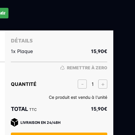
UÉE
DÉTAILS
1x Plaque
15,90
€
REMETTRE À ZERO
QUANTITÉ
Ce produit est vendu à l'unité
TOTAL
15,90
€
TTC
LIVRAISON EN 24/48H