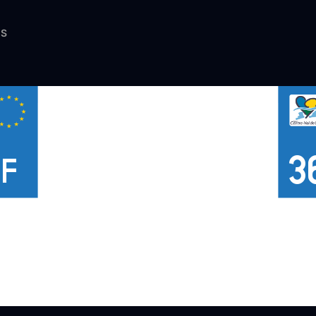
ES
3
F