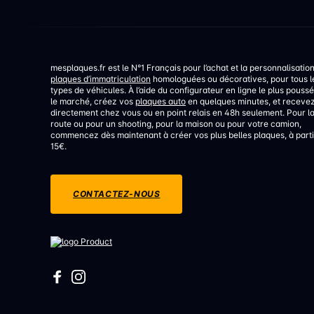
mesplaques.fr est le N°1 Français pour l’achat et la personnalisatio
plaques d’immatriculation
homologuées ou décoratives, pour tous l
types de véhicules. À l’aide du configurateur en ligne le plus poussé
le marché, créez vos
plaques auto
en quelques minutes, et receve
directement chez vous ou en point relais en 48h seulement. Pour l
route ou pour un shooting, pour la maison ou pour votre camion,
commencez dès maintenant à créer vos plus belles plaques, à parti
15€.
CONTACTEZ-NOUS