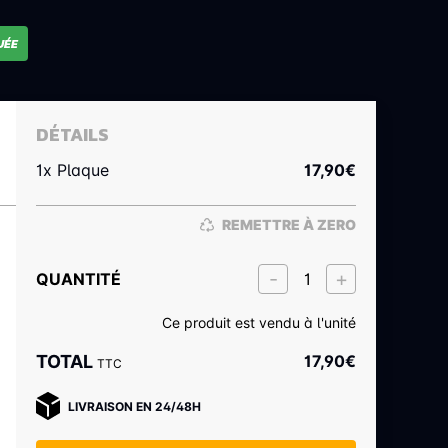
UÉE
DÉTAILS
1x Plaque
17,90
€
REMETTRE À ZERO
QUANTITÉ
Ce produit est vendu à l'unité
TOTAL
17,90
€
TTC
LIVRAISON EN 24/48H