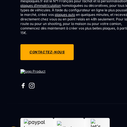
mesplaques.fr est le N°1 Français pour l’achat et la personnalisatio
plaques d’immatriculation
homologuées ou décoratives, pour tous l
types de véhicules. À l’aide du configurateur en ligne le plus poussé
le marché, créez vos
plaques auto
en quelques minutes, et receve
directement chez vous ou en point relais en 48h seulement. Pour l
route ou pour un shooting, pour la maison ou pour votre camion,
commencez dès maintenant à créer vos plus belles plaques, à parti
15€.
CONTACTEZ-NOUS