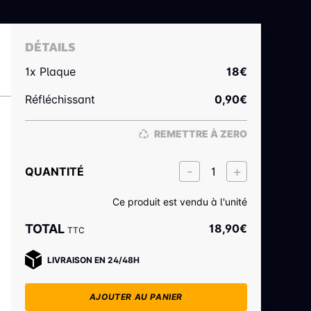
DÉTAILS
1x Plaque
18
€
Réfléchissant
0,90
€
REMETTRE À ZERO
QUANTITÉ
Ce produit est vendu à l'unité
TOTAL
18,90
€
TTC
LIVRAISON EN 24/48H
AJOUTER AU PANIER