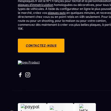
mesplaques.fr est le N°1 Français pour l’achat et la personnalisatio
plaques d’immatriculation
homologuées ou décoratives, pour tous l
types de véhicules. À l’aide du configurateur en ligne le plus poussé
le marché, créez vos
plaques auto
en quelques minutes, et receve
directement chez vous ou en point relais en 48h seulement. Pour l
route ou pour un shooting, pour la maison ou pour votre camion,
commencez dès maintenant à créer vos plus belles plaques, à parti
15€.
CONTACTEZ-NOUS