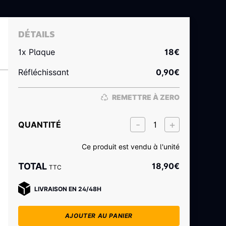
DÉTAILS
1x Plaque
18
€
Réfléchissant
0,90
€
REMETTRE À ZERO
QUANTITÉ
Ce produit est vendu à l'unité
TOTAL
18,90
€
TTC
LIVRAISON EN 24/48H
AJOUTER AU PANIER