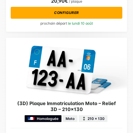
20,90€
/ plaque
CONFIGURER
prochain départ
le lundi 10 août
(3D) Plaque Immatriculation Moto – Relief
3D – 210×130
Homologuée
Moto
210 × 130