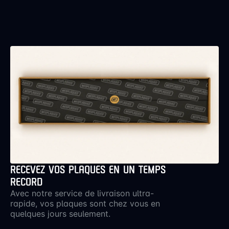
PLAQUES
D’IMMATRICULATION POUR
SCOOTER ?
La taille réglementaire des
plaques immatriculation scooter
est de 210 x 130 mm.
PUIS-JE COMMANDER UNE
PLAQUE D’IMMATRICULATION
AU FORMAT ANCIEN POUR
MON SCOOTER ?
Oui, chez MesPlaques.fr, vous
RECEVEZ VOS PLAQUES EN UN TEMPS
pouvez commander une plaque
RECORD
immatriculation moto ancien
format pour votre scooter.
Avec notre service de livraison ultra-
rapide, vos plaques sont chez vous en
quelques jours seulement.
EST-CE QUE JE PEUX