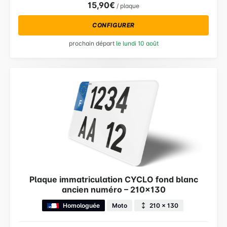
15,90€
/ plaque
CONFIGURER
prochain départ
le lundi 10 août
Plaque immatriculation CYCLO fond blanc
ancien numéro – 210×130
Homologuée
Moto
210 × 130