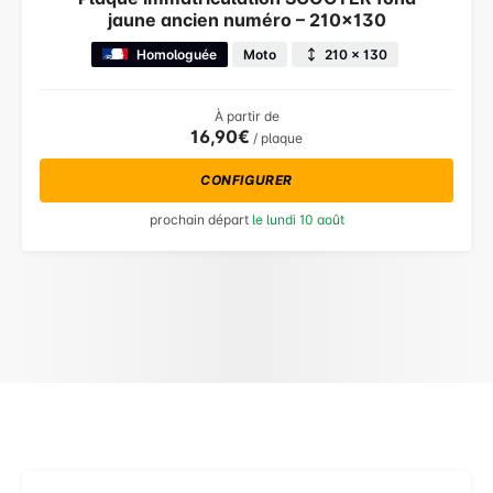
jaune ancien numéro – 210×130
Homologuée
Moto
210 × 130
À partir de
16,90€
/ plaque
CONFIGURER
prochain départ
le lundi 10 août