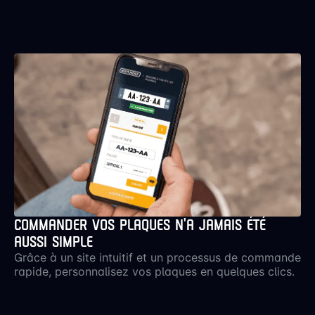
PERSONNALISER MA PLAQUE
D’IMMATRICULATION DE
SCOOTER ?
Oui, chez MesPlaques.fr, vous
pouvez personnaliser votre
plaque immatriculation scooter
dans une certaine mesure, tout en
respectant les critères
d’homologation.
Alors, prêt à commander votre
nouvelle plaque immatriculation
scooter? Dirigez-vous vers notre
configurateur pour créer une
plaque d’immatriculation qui
COMMANDER VOS PLAQUES N’A JAMAIS ÉTÉ
correspond parfaitement à vos
AUSSI SIMPLE
attentes et à votre style.
Grâce à un site intuitif et un processus de commande
rapide, personnalisez vos plaques en quelques clics.