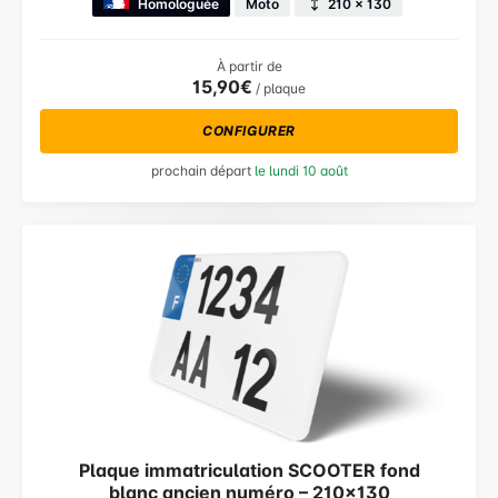
Homologuée
Moto
210 × 130
À partir de
15,90€
/ plaque
CONFIGURER
prochain départ
le lundi 10 août
Plaque immatriculation SCOOTER fond
blanc ancien numéro – 210×130