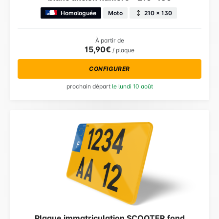
Homologuée
Moto
210 × 130
À partir de
15,90€
/ plaque
CONFIGURER
prochain départ
le lundi 10 août
Plaque immatriculation SCOOTER fond