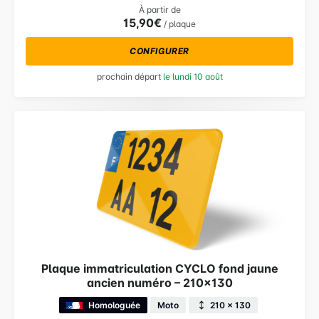
À partir de
15,90€
/ plaque
CONFIGURER
prochain départ
le lundi 10 août
Plaque immatriculation CYCLO fond jaune
ancien numéro – 210×130
Homologuée
Moto
210 × 130