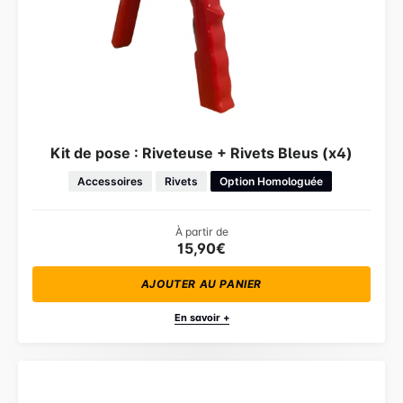
Kit de pose : Riveteuse + Rivets Bleus (x4)
Accessoires
Rivets
Option Homologuée
À partir de
15,90€
AJOUTER AU PANIER
En savoir +