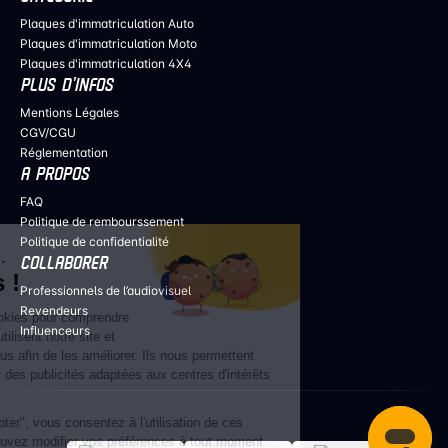
Plaques d'immatriculation Auto
Plaques d'immatriculation Moto
Plaques d'immatriculation 4X4
PLUS D’INFOS
Mentions Légales
CGV/CGU
Réglementation
A PROPOS
FAQ
Politique de rembourssement
Continuer sans accepter
Politique de confidentialité
Salut c'est nous...
COLLABORER
les Cookies !
Professionnels de l’audiovisuel
Revendeurs
Nous utilisons des cookies pour comprendre
Influenceurs
comment nos clients utilisent notre site et
consultent nos contenus afin de les améliorer. Ils nous permettent
également de partager des publicités adaptées aux centres d'intérêts
de nos visiteurs.
En cliquant sur "Accepter", vous consentez à l'utilisation de ces
technologies. Vous pouvez modifier vos préférences à tout moment