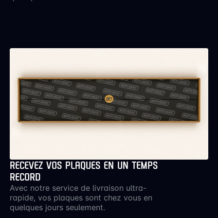
RIVETS ?
Les caches rivets se clipsent sur les rivets de
votre plaque d’immatriculation. Ils ne
remplacent pas les rivets mais ajoutent une
touche esthétique.
PUIS-JE RETOURNER MON ACHAT SI JE
NE SUIS PAS SATISFAIT?
Oui, nous offrons une garantie de
satisfaction pour assurer que vous soyez
pleinement satisfait de votre achat.
Alors qu’attendez-vous ? Parcourez notre
RECEVEZ VOS PLAQUES EN UN TEMPS
sélection et trouvez les caches rivets
RECORD
parfaits pour votre plaque d’immatriculation
dès aujourd’hui !
Avec notre service de livraison ultra-
rapide, vos plaques sont chez vous en
quelques jours seulement.