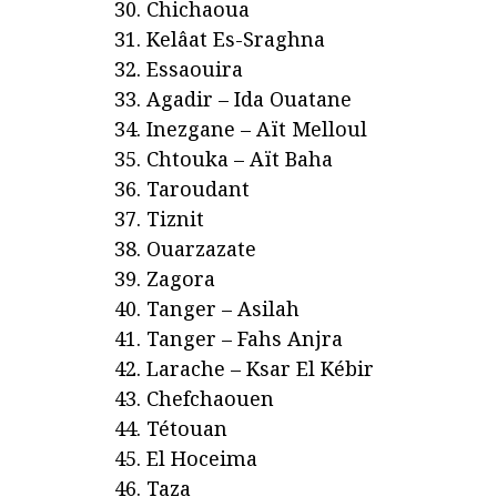
Chichaoua
Kelâat Es-Sraghna
Essaouira
Agadir – Ida Ouatane
Inezgane – Aït Melloul
Chtouka – Aït Baha
Taroudant
Tiznit
Ouarzazate
Zagora
Tanger – Asilah
Tanger – Fahs Anjra
Larache – Ksar El Kébir
Chefchaouen
Tétouan
El Hoceima
Taza