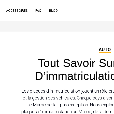
ACCESSOIRES
FAQ
BLOG
t de pose
pport de plaque
ets
 de nettoyage extérieur
che rivets
AUTO
ntouses
Tout Savoir Su
uchon valve de pneu
nt bons
D’immatriculat
Les plaques d’immatriculation jouent un rôle cruc
et la gestion des véhicules. Chaque pays a son
le Maroc ne fait pas exception. Nous explo
plaques d’immatriculation au Maroc, de la dema