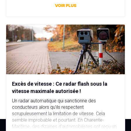
affaire bien plus sérieuse que prévu. Fausse plaque
VOIR PLUS
d’immatriculation, fausse identité, garage fictif et
stupéfiants au domicile… […]
Excès de vitesse : Ce radar flash sous la
vitesse maximale autorisée !
Un radar automatique qui sanctionne des
conducteurs alors qu’ils respectent
scrupuleusement la limitation de vitesse. Cela
semble improbable et pourtant. En Charente-
Maritime, des dizaines d’automobilistes ont reçu un