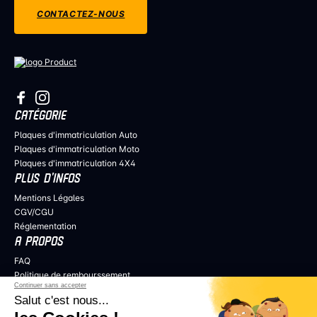
CONTACTEZ-NOUS
CATÉGORIE
Plaques d'immatriculation Auto
Plaques d'immatriculation Moto
Plaques d'immatriculation 4X4
PLUS D’INFOS
Mentions Légales
CGV/CGU
Réglementation
A PROPOS
FAQ
Politique de rembourssement
Continuer sans accepter
Politique de confidentialité
Salut c'est nous...
COLLABORER