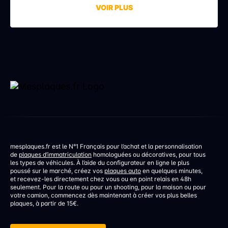
avis de contravention alors qu’ils n’avaient commis
VOIR PLUS
aucune infraction. La faute à une erreur de réglage,
discrète mais aux conséquences bien réelles. Une
erreur de réglage d’un […]
mesplaques.fr est le N°1 Français pour l’achat et la personnalisation
de
plaques d’immatriculation
homologuées ou décoratives, pour tous
les types de véhicules. À l’aide du configurateur en ligne le plus
poussé sur le marché, créez vos
plaques auto
en quelques minutes,
et recevez-les directement chez vous ou en point relais en 48h
seulement. Pour la route ou pour un shooting, pour la maison ou pour
votre camion, commencez dès maintenant à créer vos plus belles
plaques, à partir de 15€.