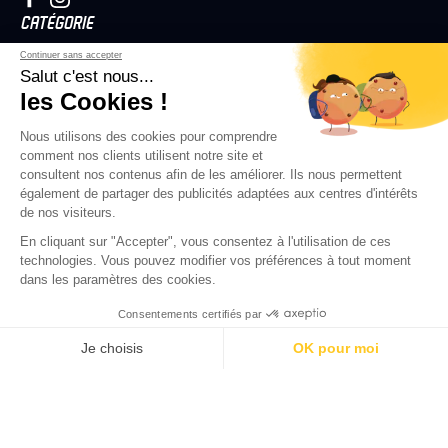
CATÉGORIE
Plaques d'immatriculation Auto
Continuer sans accepter
Plaques d'immatriculation Moto
Salut c'est nous...
Plaques d'immatriculation 4X4
les Cookies !
PLUS D’INFOS
Nous utilisons des cookies pour comprendre
Mentions Légales
comment nos clients utilisent notre site et
CGV/CGU
consultent nos contenus afin de les améliorer. Ils nous permettent
Réglementation
également de partager des publicités adaptées aux centres d'intérêts
A PROPOS
de nos visiteurs.
FAQ
En cliquant sur "Accepter", vous consentez à l'utilisation de ces
Politique de rembourssement
technologies. Vous pouvez modifier vos préférences à tout moment
Politique de confidentialité
dans les paramètres des cookies.
COLLABORER
Consentements certifiés par
Professionnels de l’audiovisuel
Revendeurs
Je choisis
OK pour moi
Influenceurs
Axeptio consent
Plateforme de Gestion du Consentement : Personnalise
Notre plateforme vous permet d'adapter et de gérer vos 