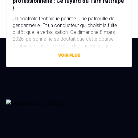
professionnelle : Ce fuyard du Tarn rattrapé
!
Un contrôle technique périmé. Une patrouille de
gendarmerie. Et un conducteur qui choisit la fuite
plutôt que la verbalisation. Ce dimanche 8 mars
2026, personne ne se doutait que cette course-
poursuite dans le Tarn allait déboucher sur une
affaire bien plus sérieuse que prévu. Fausse plaque
VOIR PLUS
d’immatriculation, fausse identité, garage fictif et
stupéfiants au domicile… […]