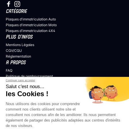
CATÉGORIE
Plaques d'immatriculation Auto
Plaques d'immatriculation Moto
Plaques d'immatriculation 4X4
PLUS D’INFOS
Mentions Légales
CGV/CGU
Réglementation
A PROPOS
FAQ
Politique de rembourssement
Continuer sans accepter
Politique de confidentialité
Salut c'est nous...
COLLABORER
les Cookies !
Professionnels de l’audiovisuel
Revendeurs
Nous utilisons des cookies pour comprendre
Influenceurs
comment nos clients utilisent notre site et
consultent nos contenus afin de les améliorer. Ils nous permettent
également de partager des publicités adaptées aux centres d'intérêts
de nos visiteurs.