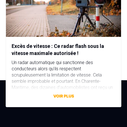
Excès de vitesse : Ce radar flash sous la
vitesse maximale autorisée !
Un radar automatique qui sanctionne des
conducteurs alors qu’ils respectent
scrupuleusement la limitation de vitesse. Cela
semble improbable et pourtant. En Charente-
Maritime, des dizaines d’automobilistes ont reçu un
avis de contravention alors qu’ils n’avaient commis
VOIR PLUS
aucune infraction. La faute à une erreur de réglage,
discrète mais aux conséquences bien réelles. Une
erreur de réglage d’un […]