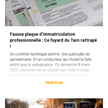
Fausse plaque d’immatriculation
professionnelle : Ce fuyard du Tarn rattrapé
!
Un contrôle technique périmé. Une patrouille de
gendarmerie. Et un conducteur qui choisit la fuite
plutôt que la verbalisation. Ce dimanche 8 mars
2026, personne ne se doutait que cette course-
poursuite dans le Tarn allait déboucher sur une
affaire bien plus sérieuse que prévu. Fausse plaque
VOIR PLUS
d’immatriculation, fausse identité, garage fictif et
stupéfiants au domicile… […]