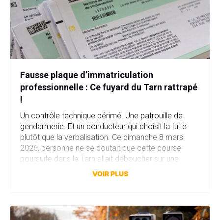
Fausse plaque d’immatriculation
professionnelle : Ce fuyard du Tarn rattrapé
!
Un contrôle technique périmé. Une patrouille de
gendarmerie. Et un conducteur qui choisit la fuite
plutôt que la verbalisation. Ce dimanche 8 mars
2026, personne ne se doutait que cette course-
poursuite dans le Tarn allait déboucher sur une
affaire bien plus sérieuse que prévu. Fausse plaque
VOIR PLUS
d’immatriculation, fausse identité, garage fictif et
stupéfiants au domicile… […]