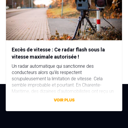
Excès de vitesse : Ce radar flash sous la
vitesse maximale autorisée !
Un radar automatique qui sanctionne des
conducteurs alors qu’ils respectent
scrupuleusement la limitation de vitesse. Cela
semble improbable et pourtant. En Charente-
Maritime, des dizaines d’automobilistes ont reçu un
avis de contravention alors qu’ils n’avaient commis
VOIR PLUS
aucune infraction. La faute à une erreur de réglage,
discrète mais aux conséquences bien réelles. Une
erreur de réglage d’un […]