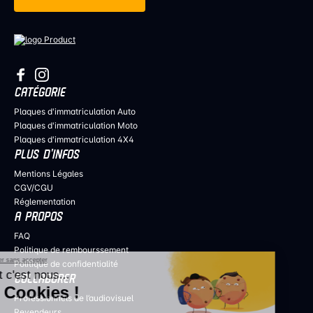
CATÉGORIE
Plaques d'immatriculation Auto
Plaques d'immatriculation Moto
Plaques d'immatriculation 4X4
PLUS D’INFOS
Mentions Légales
CGV/CGU
Réglementation
A PROPOS
FAQ
Politique de rembourssement
Continuer sans accepter
Politique de confidentialité
Salut c'est nous...
COLLABORER
les Cookies !
Professionnels de l’audiovisuel
Revendeurs