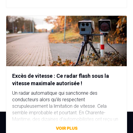
d’immatriculation, fausse identité, garage fictif et
stupéfiants au domicile… […]
Excès de vitesse : Ce radar flash sous la
vitesse maximale autorisée !
Un radar automatique qui sanctionne des
conducteurs alors qu’ils respectent
scrupuleusement la limitation de vitesse. Cela
semble improbable et pourtant. En Charente-
Maritime, des dizaines d’automobilistes ont reçu un
avis de contravention alors qu’ils n’avaient commis
VOIR PLUS
aucune infraction. La faute à une erreur de réglage,