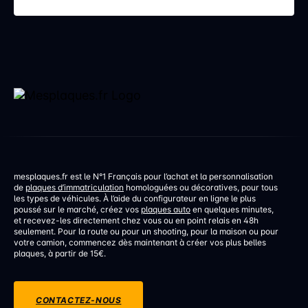
discrète mais aux conséquences bien réelles. Une
erreur de réglage d’un […]
mesplaques.fr est le N°1 Français pour l’achat et la personnalisation
de
plaques d’immatriculation
homologuées ou décoratives, pour tous
les types de véhicules. À l’aide du configurateur en ligne le plus
poussé sur le marché, créez vos
plaques auto
en quelques minutes,
et recevez-les directement chez vous ou en point relais en 48h
seulement. Pour la route ou pour un shooting, pour la maison ou pour
votre camion, commencez dès maintenant à créer vos plus belles
plaques, à partir de 15€.
CONTACTEZ-NOUS