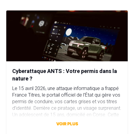
Cyberattaque ANTS : Votre permis dans la
nature ?
Le 15 avril 2026, une attaque informatique a frappé
France Titres, le portail officiel de l’État qui gère vos
permis de conduire, vos cartes grises et vos titres
d’identité. Derrière ce piratage, un visage surprenant.
Un adolescent de 15 ans, domicilié en Corse. Cette
attaque a compromis plus de 11,7 millions comptes
VOIR PLUS
en quelques heures. […]