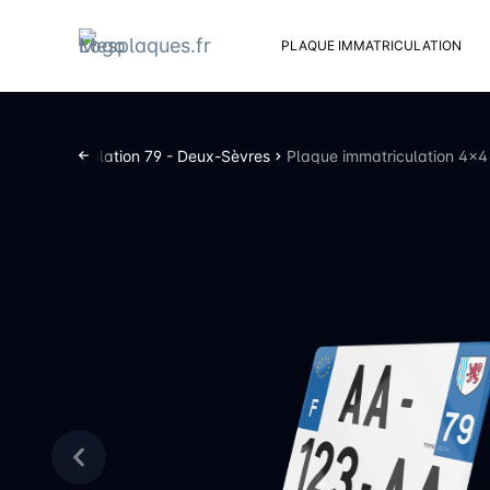
PLAQUE IMMATRICULATION
Kit d
Suppo
s d’immatriculation 79 - Deux-Sèvres
Plaque immatriculation 4×4
Rivets
Kit de
Cache
Vento
Bouch
Sent 