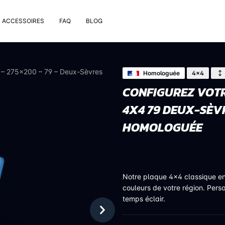
ACCESSOIRES
FAQ
BLOG
e pose
rt de plaque
 – 275×200 – 79 – Deux-Sèvres
Homologuée
4x4
 nettoyage extérieur
CONFIGUREZ VOTR
 rivets
4X4 79 DEUX-SÈV
uses
on valve de pneu
HOMOLOGUÉE
bons
Notre plaque 4x4 classique e
couleurs de votre région. Pers
temps éclair.