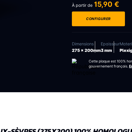
15,90 €
À partir de
CONFIGURER
Dimensions
Epaisseur
Mater
275 x 200mm
3 mm
Plexi
Cette plaque est 100% ho
gouvernement français.
E
EUX-SÈVRES (275X200) 100% HOMOLOGU