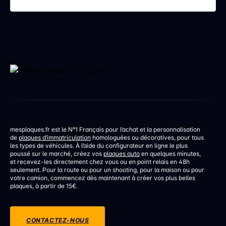
discrète mais aux conséquences bien réelles. Une
erreur de réglage d’un […]
mesplaques.fr est le N°1 Français pour l’achat et la personnalisation
de
plaques d’immatriculation
homologuées ou décoratives, pour tous
les types de véhicules. À l’aide du configurateur en ligne le plus
poussé sur le marché, créez vos
plaques auto
en quelques minutes,
et recevez-les directement chez vous ou en point relais en 48h
seulement. Pour la route ou pour un shooting, pour la maison ou pour
votre camion, commencez dès maintenant à créer vos plus belles
plaques, à partir de 15€.
CONTACTEZ-NOUS