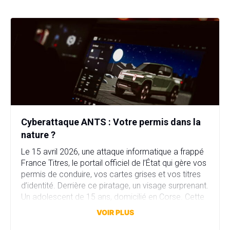
Cyberattaque ANTS : Votre permis dans la
nature ?
Le 15 avril 2026, une attaque informatique a frappé
France Titres, le portail officiel de l’État qui gère vos
permis de conduire, vos cartes grises et vos titres
d’identité. Derrière ce piratage, un visage surprenant.
Un adolescent de 15 ans, domicilié en Corse. Cette
attaque a compromis plus de 11,7 millions comptes
VOIR PLUS
en quelques heures. […]