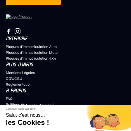
CATÉGORIE
Plaques d'immatriculation Auto
Plaques d'immatriculation Moto
Plaques d'immatriculation 4X4
PLUS D’INFOS
Mentions Légales
CGV/CGU
Réglementation
A PROPOS
FAQ
Politique de rembourssement
Continuer sans accepter
Politique de confidentialité
Salut c'est nous...
COLLABORER
les Cookies !
Professionnels de l’audiovisuel
Revendeurs