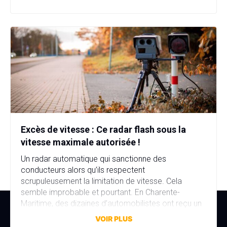
d’immatriculation, fausse identité, garage fictif et
stupéfiants au domicile… […]
Excès de vitesse : Ce radar flash sous la
vitesse maximale autorisée !
Un radar automatique qui sanctionne des
conducteurs alors qu’ils respectent
scrupuleusement la limitation de vitesse. Cela
semble improbable et pourtant. En Charente-
Maritime, des dizaines d’automobilistes ont reçu un
avis de contravention alors qu’ils n’avaient commis
VOIR PLUS
aucune infraction. La faute à une erreur de réglage,