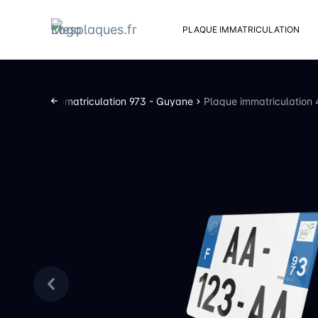
PLAQUE IMMATRICULATION
Kit d
Suppo
Plaques d’immatriculation 973 - Guyane
Plaque immatriculation
Rivets
Kit de
Cache
Vento
Bouch
Sent 