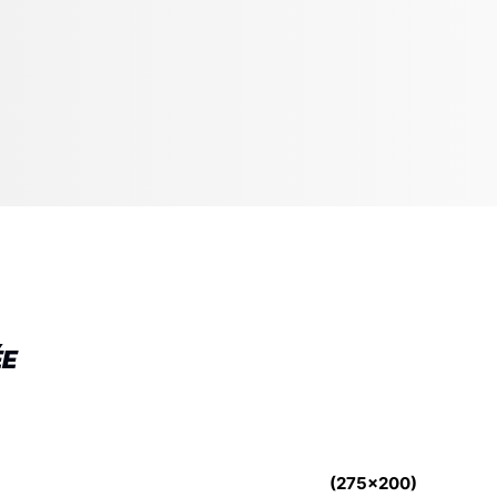
ÉE
(275x200)