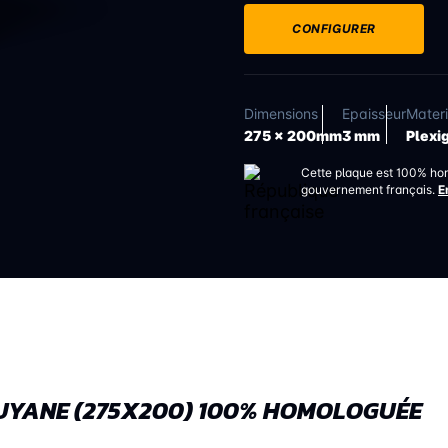
CONFIGURER
Dimensions
Epaisseur
Mater
275 x 200mm
3 mm
Plexi
Cette plaque est 100% ho
gouvernement français.
E
GUYANE (275X200) 100% HOMOLOGUÉE