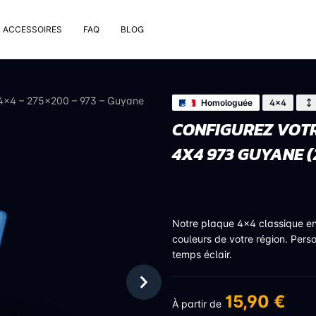
ACCESSOIRES
FAQ
BLOG
e pose
rt de plaque
 4×4 – 275×200 – 973 – Guyane
Homologuée
4x4
 nettoyage extérieur
CONFIGUREZ VOTR
 rivets
4X4 973 GUYANE 
uses
on valve de pneu
bons
Notre plaque 4x4 classique e
couleurs de votre région. Pers
temps éclair.
15,90 €
À partir de