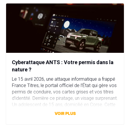
Cyberattaque ANTS : Votre permis dans la
nature ?
Le 15 avril 2026, une attaque informatique a frappé
France Titres, le portail officiel de l’État qui gère vos
permis de conduire, vos cartes grises et vos titres
d’identité. Derrière ce piratage, un visage surprenant.
Un adolescent de 15 ans, domicilié en Corse. Cette
attaque a compromis plus de 11,7 millions comptes
VOIR PLUS
en quelques heures. […]