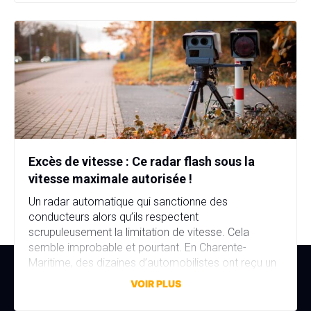
stupéfiants au domicile… […]
Excès de vitesse : Ce radar flash sous la
vitesse maximale autorisée !
Un radar automatique qui sanctionne des
conducteurs alors qu’ils respectent
scrupuleusement la limitation de vitesse. Cela
semble improbable et pourtant. En Charente-
Maritime, des dizaines d’automobilistes ont reçu un
avis de contravention alors qu’ils n’avaient commis
VOIR PLUS
aucune infraction. La faute à une erreur de réglage,
discrète mais aux conséquences bien réelles. Une