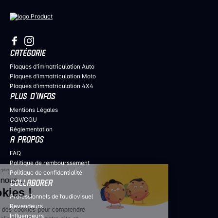
CATÉGORIE
Plaques d'immatriculation Auto
Plaques d'immatriculation Moto
Plaques d'immatriculation 4X4
PLUS D’INFOS
Mentions Légales
CGV/CGU
Réglementation
A PROPOS
FAQ
Politique de rembourssement
Continuer sans accepter
Politique de confidentialité
Salut c'est nous...
COLLABORER
les Cookies !
Professionnels de l’audiovisuel
Revendeurs
Nous utilisons des cookies pour comprendre
Influenceurs