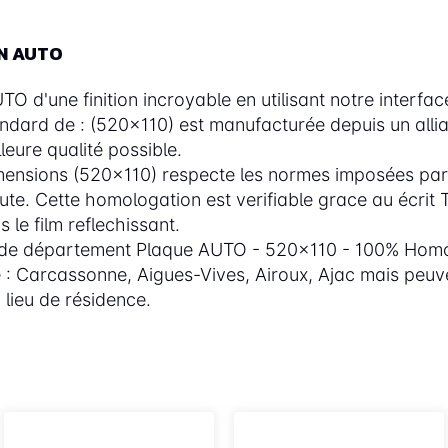
ON AUTO
 d'une finition incroyable en utilisant notre interfac
andard de : (520x110) est manufacturée depuis un alli
eure qualité possible.
ensions (520x110) respecte les normes imposées par 
. Cette homologation est verifiable grace au écrit TP
 le film reflechissant.
 de département Plaque AUTO - 520x110 - 100% Homo
 : Carcassonne, Aigues-Vives, Airoux, Ajac mais peuven
lieu de résidence.