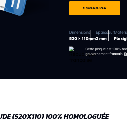
CONFIGURER
Dimensions
Epaisseur
Materi
520 x 110mm
3 mm
Plexig
Cette plaque est 100% ho
gouvernement français.
E
UDE (520X110) 100% HOMOLOGUÉE