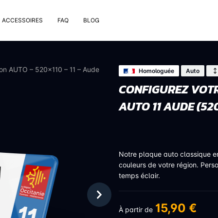
ACCESSOIRES
FAQ
BLOG
e pose
rt de plaque
ion AUTO – 520×110 – 11 – Aude
Homologuée
Auto
 nettoyage extérieur
CONFIGUREZ VOTR
 rivets
AUTO 11 AUDE (5
uses
on valve de pneu
bons
Notre plaque auto classique 
couleurs de votre région. Pers
temps éclair.
15,90 €
À partir de