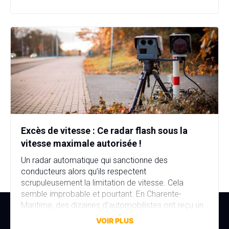
d’immatriculation, fausse identité, garage fictif et
stupéfiants au domicile… […]
Excès de vitesse : Ce radar flash sous la
vitesse maximale autorisée !
Un radar automatique qui sanctionne des
conducteurs alors qu’ils respectent
scrupuleusement la limitation de vitesse. Cela
semble improbable et pourtant. En Charente-
Maritime, des dizaines d’automobilistes ont reçu un
avis de contravention alors qu’ils n’avaient commis
VOIR PLUS
aucune infraction. La faute à une erreur de réglage,