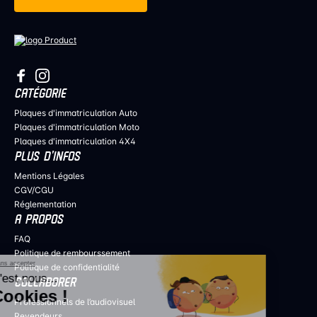
CATÉGORIE
Plaques d'immatriculation Auto
Plaques d'immatriculation Moto
Plaques d'immatriculation 4X4
PLUS D’INFOS
Mentions Légales
CGV/CGU
Réglementation
A PROPOS
FAQ
Politique de rembourssement
Continuer sans accepter
Politique de confidentialité
Salut c'est nous...
COLLABORER
les Cookies !
Professionnels de l’audiovisuel
Revendeurs