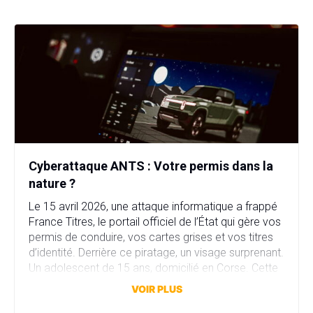
Cyberattaque ANTS : Votre permis dans la
nature ?
Le 15 avril 2026, une attaque informatique a frappé
France Titres, le portail officiel de l’État qui gère vos
permis de conduire, vos cartes grises et vos titres
d’identité. Derrière ce piratage, un visage surprenant.
Un adolescent de 15 ans, domicilié en Corse. Cette
attaque a compromis plus de 11,7 millions comptes
VOIR PLUS
en quelques heures. […]