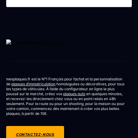
discrète mais aux conséquences bien réelles. Une
erreur de réglage d’un […]
mesplaques.fr est le N°1 Français pour l’achat et la personnalisation
de
plaques d’immatriculation
homologuées ou décoratives, pour tous
les types de véhicules. À l’aide du configurateur en ligne le plus
poussé sur le marché, créez vos
plaques auto
en quelques minutes,
et recevez-les directement chez vous ou en point relais en 48h
seulement. Pour la route ou pour un shooting, pour la maison ou pour
votre camion, commencez dès maintenant à créer vos plus belles
plaques, à partir de 15€.
CONTACTEZ-NOUS