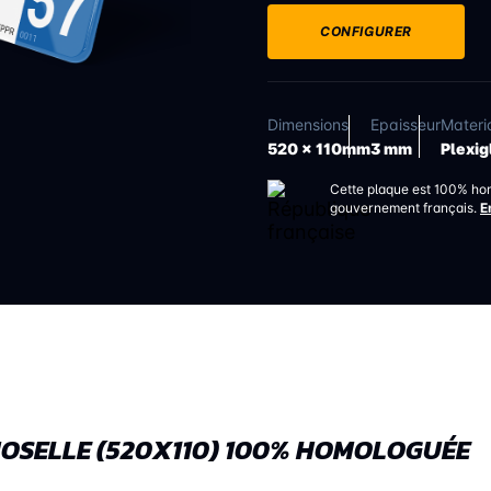
CONFIGURER
Dimensions
Epaisseur
Materi
520 x 110mm
3 mm
Plexig
Cette plaque est 100% ho
gouvernement français.
E
OSELLE (520X110) 100% HOMOLOGUÉE