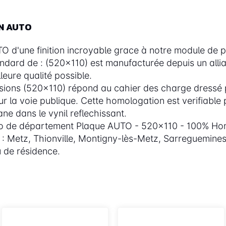
ON AUTO
'une finition incroyable grace à notre module de pl
andard de : (520x110) est manufacturée depuis un alli
eure qualité possible.
ions (520x110) répond au cahier des charge dressé p
 la voie publique. Cette homologation est verifiable pa
ne dans le vynil reflechissant.
éro de département Plaque AUTO - 520x110 - 100% Hom
e : Metz, Thionville, Montigny-lès-Metz, Sarreguemine
 de résidence.