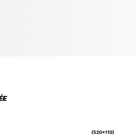
ÉE
(520x110)