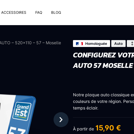
ACCESSOIRES
FAQ
BLOG
e pose
rt de plaque
 AUTO – 520×110 – 57 – Moselle
Homologuée
Auto
 nettoyage extérieur
CONFIGUREZ VOTR
 rivets
AUTO 57 MOSELLE
uses
on valve de pneu
bons
Notre plaque auto classique 
couleurs de votre région. Pers
temps éclair.
15,90 €
À partir de