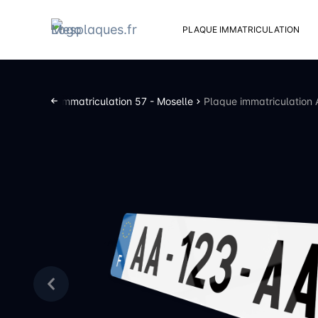
PLAQUE IMMATRICULATION
Kit d
Suppo
Plaques d’immatriculation 57 - Moselle
Plaque immatriculation
Rivets
Kit de
Cache
Vento
Bouch
Sent 