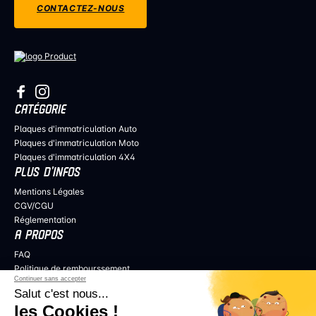
CONTACTEZ-NOUS
CATÉGORIE
Plaques d'immatriculation Auto
Plaques d'immatriculation Moto
Plaques d'immatriculation 4X4
PLUS D’INFOS
Mentions Légales
CGV/CGU
Réglementation
A PROPOS
FAQ
Politique de rembourssement
Continuer sans accepter
Politique de confidentialité
Salut c'est nous...
COLLABORER
les Cookies !