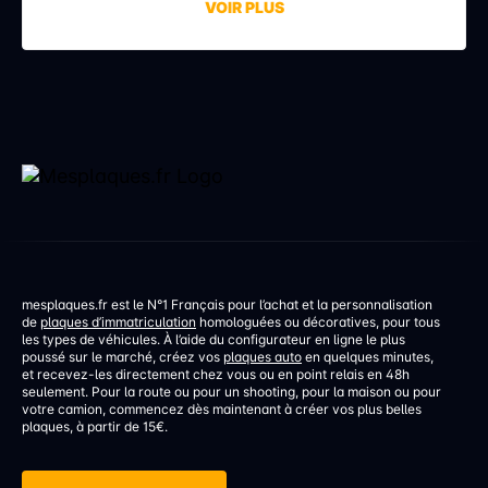
VOIR PLUS
aucune infraction. La faute à une erreur de réglage,
discrète mais aux conséquences bien réelles. Une
erreur de réglage d’un […]
mesplaques.fr est le N°1 Français pour l’achat et la personnalisation
de
plaques d’immatriculation
homologuées ou décoratives, pour tous
les types de véhicules. À l’aide du configurateur en ligne le plus
poussé sur le marché, créez vos
plaques auto
en quelques minutes,
et recevez-les directement chez vous ou en point relais en 48h
seulement. Pour la route ou pour un shooting, pour la maison ou pour
votre camion, commencez dès maintenant à créer vos plus belles
plaques, à partir de 15€.