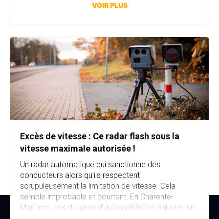
affaire bien plus sérieuse que prévu. Fausse plaque
VOIR PLUS
d’immatriculation, fausse identité, garage fictif et
stupéfiants au domicile… […]
Excès de vitesse : Ce radar flash sous la
vitesse maximale autorisée !
Un radar automatique qui sanctionne des
conducteurs alors qu’ils respectent
scrupuleusement la limitation de vitesse. Cela
semble improbable et pourtant. En Charente-
Maritime, des dizaines d’automobilistes ont reçu un
avis de contravention alors qu’ils n’avaient commis