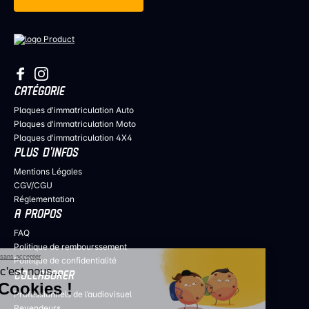
CATÉGORIE
Plaques d'immatriculation Auto
Plaques d'immatriculation Moto
Plaques d'immatriculation 4X4
PLUS D’INFOS
Mentions Légales
CGV/CGU
Réglementation
A PROPOS
FAQ
Politique de rembourssement
Continuer sans accepter
Politique de confidentialité
Salut c'est nous...
COLLABORER
les Cookies !
Professionnels de l’audiovisuel
Revendeurs