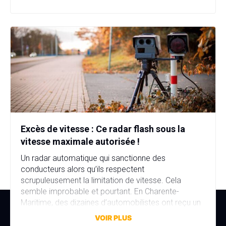
d’immatriculation, fausse identité, garage fictif et
stupéfiants au domicile… […]
Excès de vitesse : Ce radar flash sous la
vitesse maximale autorisée !
Un radar automatique qui sanctionne des
conducteurs alors qu’ils respectent
scrupuleusement la limitation de vitesse. Cela
semble improbable et pourtant. En Charente-
Maritime, des dizaines d’automobilistes ont reçu un
avis de contravention alors qu’ils n’avaient commis
VOIR PLUS
aucune infraction. La faute à une erreur de réglage,