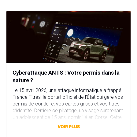
Cyberattaque ANTS : Votre permis dans la
nature ?
Le 15 avril 2026, une attaque informatique a frappé
France Titres, le portail officiel de l’État qui gère vos
permis de conduire, vos cartes grises et vos titres
d’identité. Derrière ce piratage, un visage surprenant.
Un adolescent de 15 ans, domicilié en Corse. Cette
attaque a compromis plus de 11,7 millions comptes
VOIR PLUS
en quelques heures. […]