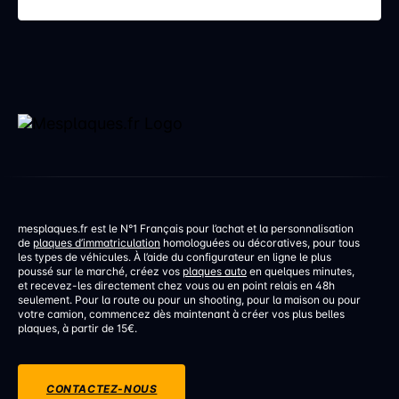
discrète mais aux conséquences bien réelles. Une
erreur de réglage d’un […]
mesplaques.fr est le N°1 Français pour l’achat et la personnalisation
de
plaques d’immatriculation
homologuées ou décoratives, pour tous
les types de véhicules. À l’aide du configurateur en ligne le plus
poussé sur le marché, créez vos
plaques auto
en quelques minutes,
et recevez-les directement chez vous ou en point relais en 48h
seulement. Pour la route ou pour un shooting, pour la maison ou pour
votre camion, commencez dès maintenant à créer vos plus belles
plaques, à partir de 15€.
CONTACTEZ-NOUS