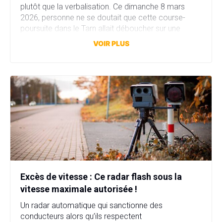
plutôt que la verbalisation. Ce dimanche 8 mars
2026, personne ne se doutait que cette course-
poursuite dans le Tarn allait déboucher sur une
affaire bien plus sérieuse que prévu. Fausse plaque
VOIR PLUS
d’immatriculation, fausse identité, garage fictif et
stupéfiants au domicile… […]
Excès de vitesse : Ce radar flash sous la
vitesse maximale autorisée !
Un radar automatique qui sanctionne des
conducteurs alors qu’ils respectent