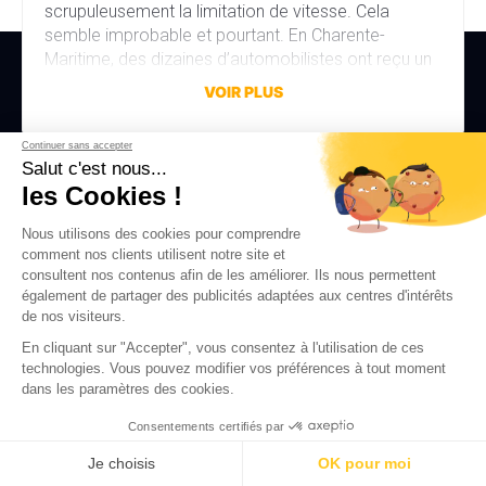
scrupuleusement la limitation de vitesse. Cela
semble improbable et pourtant. En Charente-
Maritime, des dizaines d’automobilistes ont reçu un
avis de contravention alors qu’ils n’avaient commis
VOIR PLUS
aucune infraction. La faute à une erreur de réglage,
discrète mais aux conséquences bien réelles. Une
Continuer sans accepter
erreur de réglage d’un […]
Salut c'est nous...
les Cookies !
Nous utilisons des cookies pour comprendre
comment nos clients utilisent notre site et
consultent nos contenus afin de les améliorer. Ils nous permettent
également de partager des publicités adaptées aux centres d'intérêts
de nos visiteurs.
En cliquant sur "Accepter", vous consentez à l'utilisation de ces
technologies. Vous pouvez modifier vos préférences à tout moment
mesplaques.fr est le N°1 Français pour l’achat et la personnalisation
dans les paramètres des cookies.
de
plaques d’immatriculation
homologuées ou décoratives, pour tous
les types de véhicules. À l’aide du configurateur en ligne le plus
Consentements certifiés par
poussé sur le marché, créez vos
plaques auto
en quelques minutes,
et recevez-les directement chez vous ou en point relais en 48h
Je choisis
OK pour moi
seulement. Pour la route ou pour un shooting, pour la maison ou pour