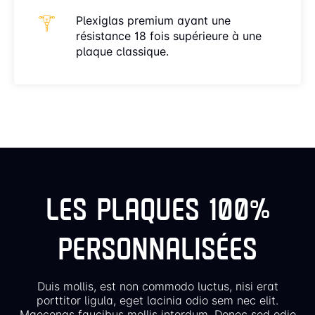
Plexiglas premium ayant une
résistance 18 fois supérieure à une
plaque classique.
LES PLAQUES 100%
PERSONNALISÉES
Duis mollis, est non commodo luctus, nisi erat
porttitor ligula, eget lacinia odio sem nec elit.
Maecenas faucibus mollis interdum. Donec sed odio