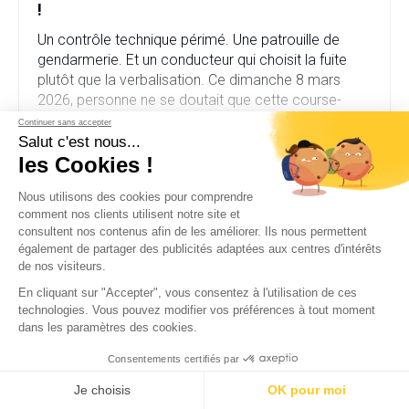
!
Un contrôle technique périmé. Une patrouille de
gendarmerie. Et un conducteur qui choisit la fuite
plutôt que la verbalisation. Ce dimanche 8 mars
2026, personne ne se doutait que cette course-
poursuite dans le Tarn allait déboucher sur une
Continuer sans accepter
affaire bien plus sérieuse que prévu. Fausse plaque
Salut c'est nous...
VOIR PLUS
d’immatriculation, fausse identité, garage fictif et
les Cookies !
stupéfiants au domicile… […]
Nous utilisons des cookies pour comprendre
comment nos clients utilisent notre site et
consultent nos contenus afin de les améliorer. Ils nous permettent
également de partager des publicités adaptées aux centres d'intérêts
de nos visiteurs.
En cliquant sur "Accepter", vous consentez à l'utilisation de ces
technologies. Vous pouvez modifier vos préférences à tout moment
dans les paramètres des cookies.
Consentements certifiés par
Je choisis
OK pour moi
Excès de vitesse : Ce radar flash sous la