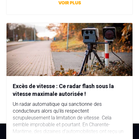
affaire bien plus sérieuse que prévu. Fausse plaque
VOIR PLUS
d’immatriculation, fausse identité, garage fictif et
stupéfiants au domicile… […]
Excès de vitesse : Ce radar flash sous la
vitesse maximale autorisée !
Un radar automatique qui sanctionne des
conducteurs alors qu’ils respectent
scrupuleusement la limitation de vitesse. Cela
semble improbable et pourtant. En Charente-
Maritime, des dizaines d’automobilistes ont reçu un
avis de contravention alors qu’ils n’avaient commis