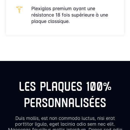
Plexiglas premium ayant une
résistance 18 fois supérieure à une
plaque classique.
LES PLAQUES 100%
PERSONNALISÉES
Duis mollis, est non commodo luctus, nisi erat
porttitor ligula, eget lacinia odio sem nec elit.
Maecenas faucibus mollis interdum. Donec sed odio