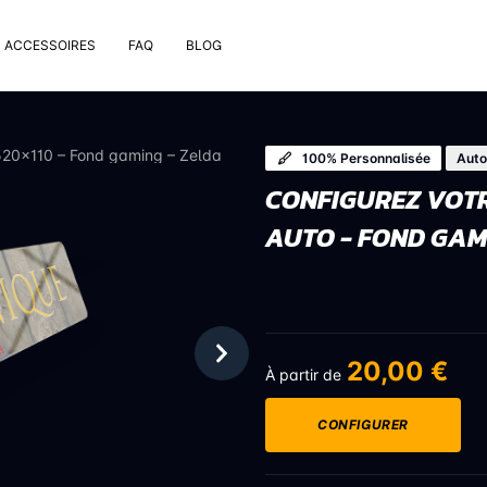
ACCESSOIRES
FAQ
BLOG
e pose
rt de plaque
 520×110 – Fond gaming – Zelda
100% Personnalisée
Auto
 nettoyage extérieur
CONFIGUREZ VOTR
 rivets
AUTO - FOND GAM
uses
on valve de pneu
bons
20,00 €
À partir de
CONFIGURER