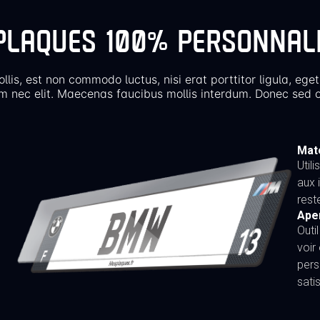
PLAQUES 100% PERSONNAL
llis, est non commodo luctus, nisi erat porttitor ligula, eget
m nec elit. Maecenas faucibus mollis interdum. Donec sed o
Maté
Util
aux 
rest
Ape
Outi
voir
pers
sati