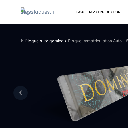
PLAQUE IMMATRICULATION
Kit d
Suppo
décorative
Plaque auto gaming
Plaque Immatriculation Auto –
Rivets
Kit de
Cache
Vento
Bouch
Sent 