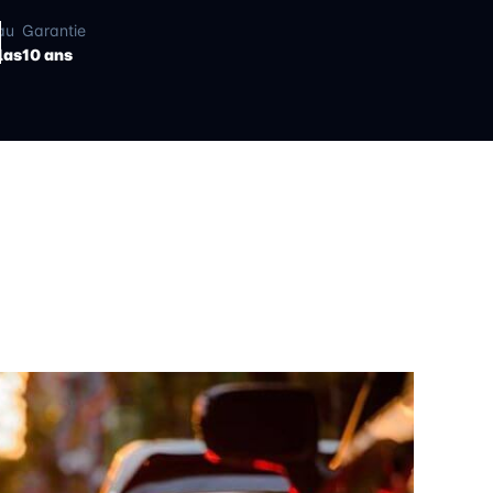
au
Garantie
las
10 ans