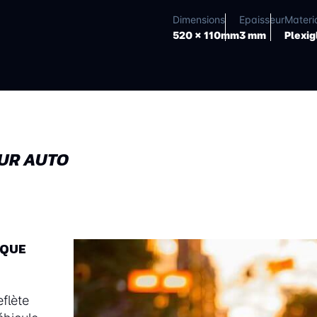
Dimensions
Epaisseur
Materi
520 x 110mm
3 mm
Plexig
UR AUTO
AQUE
flète