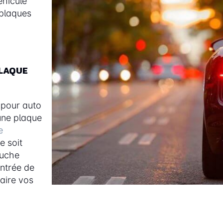
éhicule
 plaques
PLAQUE
 pour auto
une plaque
e
e soit
ouche
entrée de
faire vos