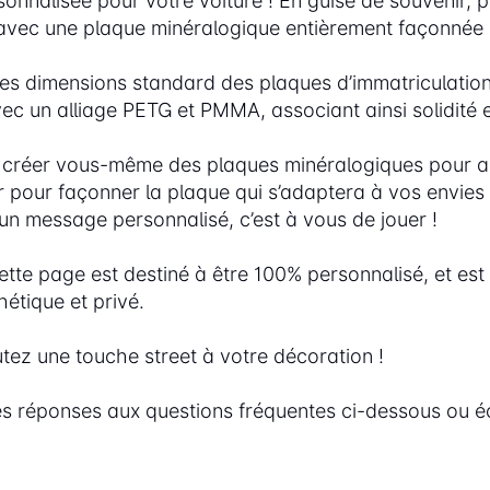
nnalisée pour votre voiture ! En guise de souvenir, p
r avec une plaque minéralogique entièrement façonnée 
es dimensions standard des plaques d’immatriculation
c un alliage PETG et PMMA, associant ainsi solidité et
ez créer vous-même des plaques minéralogiques pour a
 pour façonner la plaque qui s’adaptera à vos envies e
’un message personnalisé, c’est à vous de jouer !
ette page est destiné à être 100% personnalisé, et es
étique et privé.
utez une touche street à votre décoration !
es réponses aux questions fréquentes ci-dessous ou éc