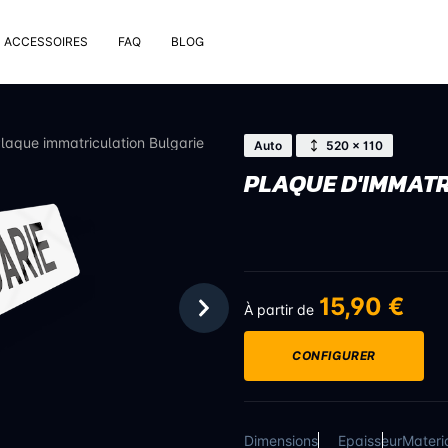
ACCESSOIRES
FAQ
BLOG
e pose
rt de plaque
laque immatriculation Bulgarie
Auto
520 × 110
 nettoyage extérieur
PLAQUE D'IMMATR
 rivets
uses
on valve de pneu
bons
15,90 €
À partir de
CONFIGURER
Dimensions
Epaisseur
Materi