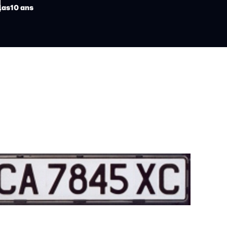
las
10 ans