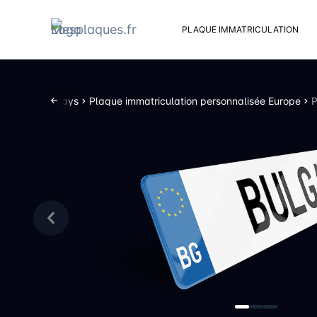
PLAQUE IMMATRICULATION
Kit d
Suppo
rsonnalisée Pays
Plaque immatriculation personnalisée Europe
P
Rivets
Kit de
Cache
Vento
Bouch
Sent 