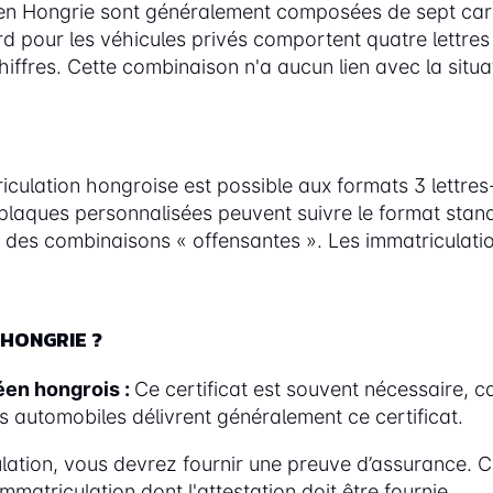
 en Hongrie sont généralement composées de sept cara
d pour les véhicules privés comportent quatre lettres 
s chiffres. Cette combinaison n'a aucun lien avec la sit
culation hongroise est possible aux formats 3 lettres-
es plaques personnalisées peuvent suivre le format stan
er des combinaisons « offensantes ». Les immatriculati
HONGRIE ?
éen hongrois :
Ce certificat est souvent nécessaire, car
s automobiles délivrent généralement ce certificat.
lation, vous devrez fournir une preuve d’assurance. Ce
immatriculation dont l'attestation doit être fournie.