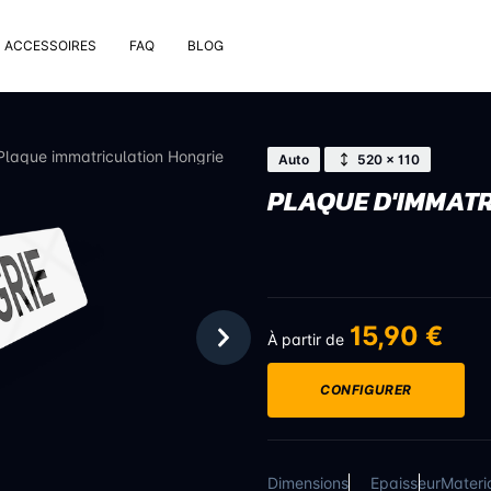
ACCESSOIRES
FAQ
BLOG
e pose
rt de plaque
Plaque immatriculation Hongrie
Auto
520 × 110
 nettoyage extérieur
PLAQUE D'IMMATR
 rivets
uses
on valve de pneu
bons
15,90 €
À partir de
CONFIGURER
Dimensions
Epaisseur
Materi