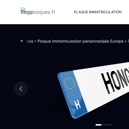
PLAQUE IMMATRICULATION
Kit d
Suppo
ersonnalisée Pays
Plaque immatriculation personnalisée Europe
Rivets
Kit de
Cache
Vento
Bouch
Sent 