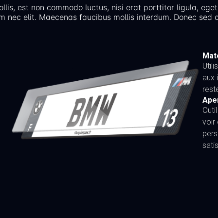
llis, est non commodo luctus, nisi erat porttitor ligula, eget
m nec elit. Maecenas faucibus mollis interdum. Donec sed o
Maté
Util
aux 
rest
Ape
Outi
voir
pers
sati