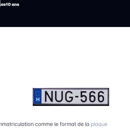
las
10 ans
immatriculation comme le format de la
plaque