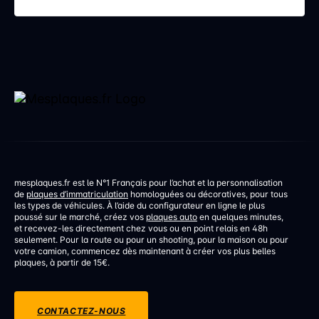
discrète mais aux conséquences bien réelles. Une
erreur de réglage d’un […]
mesplaques.fr est le N°1 Français pour l’achat et la personnalisation
de
plaques d’immatriculation
homologuées ou décoratives, pour tous
les types de véhicules. À l’aide du configurateur en ligne le plus
poussé sur le marché, créez vos
plaques auto
en quelques minutes,
et recevez-les directement chez vous ou en point relais en 48h
seulement. Pour la route ou pour un shooting, pour la maison ou pour
votre camion, commencez dès maintenant à créer vos plus belles
plaques, à partir de 15€.
CONTACTEZ-NOUS