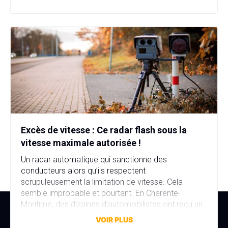
d’immatriculation, fausse identité, garage fictif et
stupéfiants au domicile… […]
Excès de vitesse : Ce radar flash sous la
vitesse maximale autorisée !
Un radar automatique qui sanctionne des
conducteurs alors qu’ils respectent
scrupuleusement la limitation de vitesse. Cela
semble improbable et pourtant. En Charente-
Maritime, des dizaines d’automobilistes ont reçu un
avis de contravention alors qu’ils n’avaient commis
VOIR PLUS
aucune infraction. La faute à une erreur de réglage,