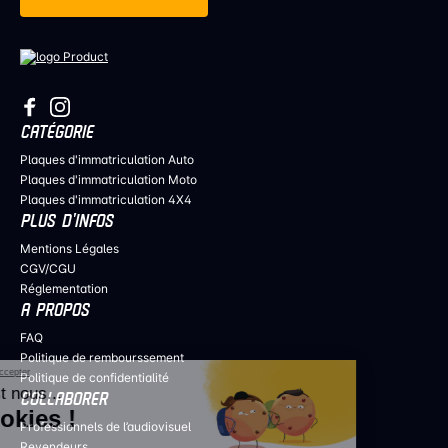
CATÉGORIE
Plaques d'immatriculation Auto
Plaques d'immatriculation Moto
Plaques d'immatriculation 4X4
PLUS D’INFOS
Mentions Légales
CGV/CGU
Réglementation
A PROPOS
FAQ
Politique de rembourssement
Continuer sans accepter
Politique de confidentialité
Salut c'est nous...
COLLABORER
les Cookies !
Professionnels de l’audiovisuel
Revendeurs