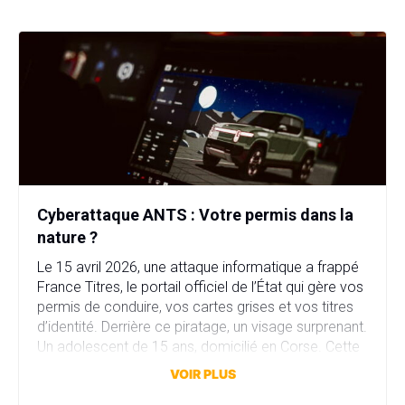
Cyberattaque ANTS : Votre permis dans la
nature ?
Le 15 avril 2026, une attaque informatique a frappé
France Titres, le portail officiel de l’État qui gère vos
permis de conduire, vos cartes grises et vos titres
d’identité. Derrière ce piratage, un visage surprenant.
Un adolescent de 15 ans, domicilié en Corse. Cette
attaque a compromis plus de 11,7 millions comptes
VOIR PLUS
en quelques heures. […]