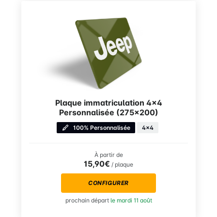
Plaque immatriculation 4×4
Personnalisée (275×200)
100% Personnalisée
4x4
À partir de
15,90€
/ plaque
CONFIGURER
prochain départ
le mardi 11 août