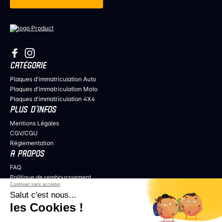
CATÉGORIE
Plaques d'immatriculation Auto
Plaques d'immatriculation Moto
Plaques d'immatriculation 4X4
PLUS D’INFOS
Mentions Légales
CGV/CGU
Réglementation
A PROPOS
FAQ
Politique de rembourssement
Continuer sans accepter
Politique de confidentialité
Salut c'est nous...
COLLABORER
les Cookies !
Professionnels de l’audiovisuel
Revendeurs