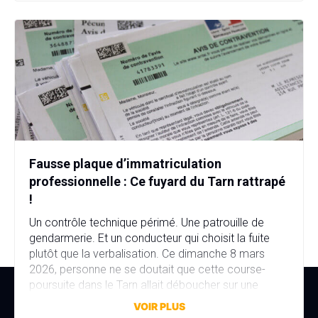
Fausse plaque d’immatriculation
professionnelle : Ce fuyard du Tarn rattrapé
!
Un contrôle technique périmé. Une patrouille de
gendarmerie. Et un conducteur qui choisit la fuite
plutôt que la verbalisation. Ce dimanche 8 mars
2026, personne ne se doutait que cette course-
poursuite dans le Tarn allait déboucher sur une
affaire bien plus sérieuse que prévu. Fausse plaque
VOIR PLUS
d’immatriculation, fausse identité, garage fictif et