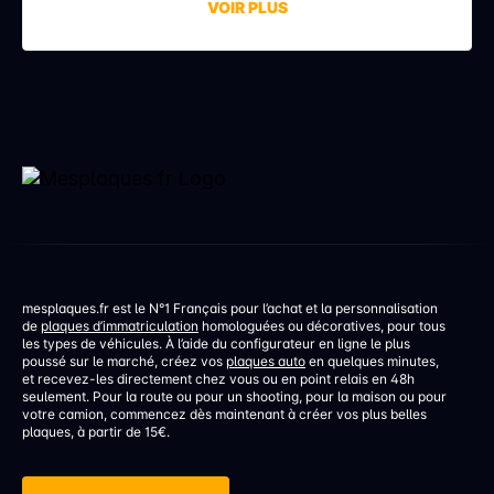
VOIR PLUS
aucune infraction. La faute à une erreur de réglage,
discrète mais aux conséquences bien réelles. Une
erreur de réglage d’un […]
mesplaques.fr est le N°1 Français pour l’achat et la personnalisation
de
plaques d’immatriculation
homologuées ou décoratives, pour tous
les types de véhicules. À l’aide du configurateur en ligne le plus
poussé sur le marché, créez vos
plaques auto
en quelques minutes,
et recevez-les directement chez vous ou en point relais en 48h
seulement. Pour la route ou pour un shooting, pour la maison ou pour
votre camion, commencez dès maintenant à créer vos plus belles
plaques, à partir de 15€.