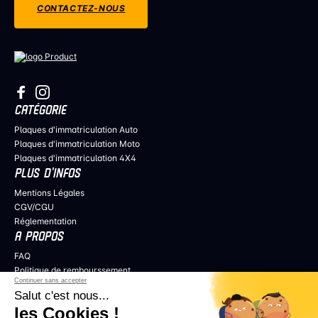
CONTACTEZ-NOUS
CATÉGORIE
Plaques d'immatriculation Auto
Plaques d'immatriculation Moto
Plaques d'immatriculation 4X4
PLUS D’INFOS
Mentions Légales
CGV/CGU
Réglementation
A PROPOS
FAQ
Politique de rembourssement
Continuer sans accepter
Politique de confidentialité
Salut c'est nous...
COLLABORER
les Cookies !