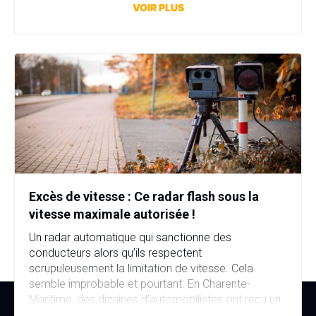
affaire bien plus sérieuse que prévu. Fausse plaque
VOIR PLUS
d’immatriculation, fausse identité, garage fictif et
stupéfiants au domicile… […]
Excès de vitesse : Ce radar flash sous la
vitesse maximale autorisée !
Un radar automatique qui sanctionne des
conducteurs alors qu’ils respectent
scrupuleusement la limitation de vitesse. Cela
semble improbable et pourtant. En Charente-
Maritime, des dizaines d’automobilistes ont reçu un
avis de contravention alors qu’ils n’avaient commis