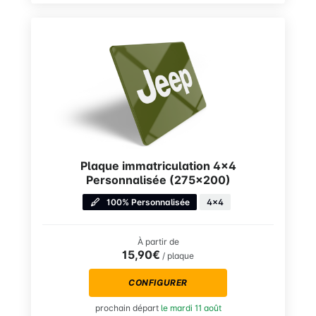
Plaque immatriculation 4×4
Personnalisée (275×200)
100% Personnalisée
4x4
À partir de
15,90€
/ plaque
CONFIGURER
prochain départ
le mardi 11 août