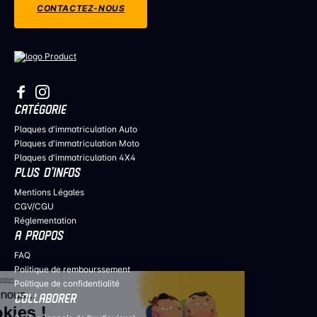
CONTACTEZ-NOUS
CATÉGORIE
Plaques d'immatriculation Auto
Plaques d'immatriculation Moto
Plaques d'immatriculation 4X4
PLUS D’INFOS
Mentions Légales
CGV/CGU
Réglementation
A PROPOS
FAQ
Politique de rembourssement
Continuer sans accepter
Politique de confidentialité
Salut c'est nous...
COLLABORER
les Cookies !