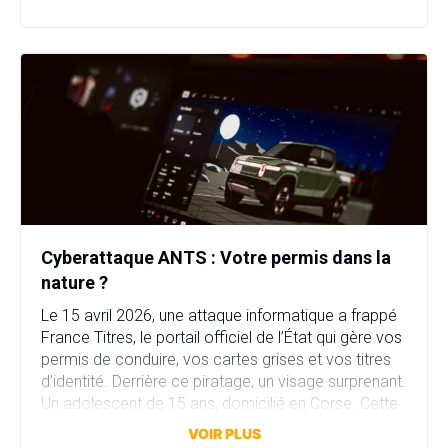
contre le terrorisme. Derrière […]
Cyberattaque ANTS : Votre permis dans la
nature ?
Le 15 avril 2026, une attaque informatique a frappé
France Titres, le portail officiel de l’État qui gère vos
permis de conduire, vos cartes grises et vos titres
d’identité. Derrière ce piratage, un visage surprenant.
Un adolescent de 15 ans, domicilié en Corse. Cette
attaque a compromis plus de 11,7 millions comptes
VOIR PLUS
en quelques heures. […]