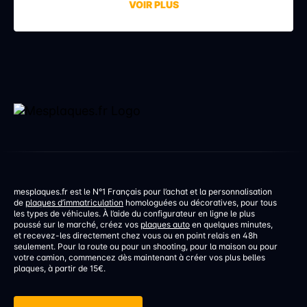
VOIR PLUS
d’immatriculation, fausse identité, garage fictif et
stupéfiants au domicile… […]
mesplaques.fr est le N°1 Français pour l’achat et la personnalisation
de
plaques d’immatriculation
homologuées ou décoratives, pour tous
les types de véhicules. À l’aide du configurateur en ligne le plus
poussé sur le marché, créez vos
plaques auto
en quelques minutes,
et recevez-les directement chez vous ou en point relais en 48h
seulement. Pour la route ou pour un shooting, pour la maison ou pour
votre camion, commencez dès maintenant à créer vos plus belles
plaques, à partir de 15€.