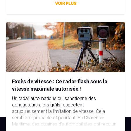
affaire bien plus sérieuse que prévu. Fausse plaque
VOIR PLUS
d’immatriculation, fausse identité, garage fictif et
stupéfiants au domicile… […]
Excès de vitesse : Ce radar flash sous la
vitesse maximale autorisée !
Un radar automatique qui sanctionne des
conducteurs alors qu’ils respectent
scrupuleusement la limitation de vitesse. Cela
semble improbable et pourtant. En Charente-
Maritime, des dizaines d’automobilistes ont reçu un
avis de contravention alors qu’ils n’avaient commis