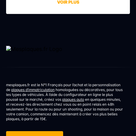
VOIR PLUS
aucune infraction. La faute à une erreur de réglage,
discrète mais aux conséquences bien réelles. Une
erreur de réglage d’un […]
mesplaques.fr est le N°1 Français pour l’achat et la personnalisation
de
plaques d’immatriculation
homologuées ou décoratives, pour tous
les types de véhicules. À l’aide du configurateur en ligne le plus
poussé sur le marché, créez vos
plaques auto
en quelques minutes,
et recevez-les directement chez vous ou en point relais en 48h
seulement. Pour la route ou pour un shooting, pour la maison ou pour
votre camion, commencez dès maintenant à créer vos plus belles
plaques, à partir de 15€.