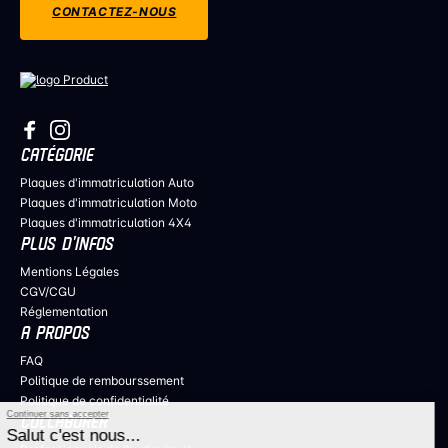
CONTACTEZ-NOUS
CATÉGORIE
Plaques d'immatriculation Auto
Plaques d'immatriculation Moto
Plaques d'immatriculation 4X4
PLUS D’INFOS
Mentions Légales
CGV/CGU
Réglementation
A PROPOS
FAQ
Politique de rembourssement
Continuer sans accepter
Politique de confidentialité
Salut c'est nous...
COLLABORER
les Cookies !