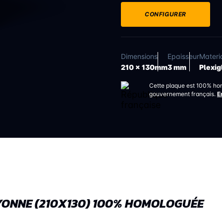
CONFIGURER
Dimensions
Epaisseur
Materi
210 x 130mm
3 mm
Plexig
Cette plaque est 100% ho
gouvernement français.
E
YONNE (210X130) 100% HOMOLOGUÉE