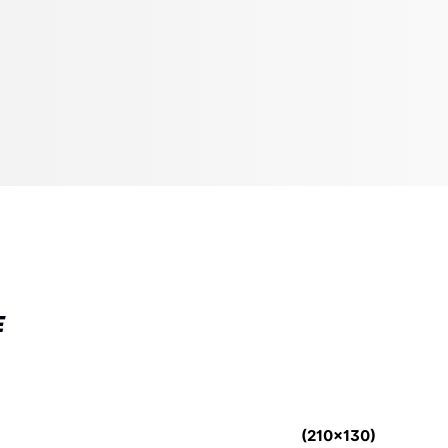
E
(210x130)