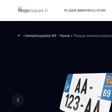
PLAQUE IMMATRICULATION
Kit d
Suppo
nts
Plaques d’immatriculation 89 - Yonne
Plaque immatriculatio
Rivets
Kit de
Cache
Vento
Bouch
Sent 