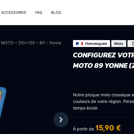
ACCESSOIRES
FAQ
BLOG
e pose
rt de plaque
n MOTO – 210×130 – 89 – Yonne
Homologuée
Moto
 nettoyage extérieur
CONFIGUREZ VOTR
 rivets
MOTO 89 YONNE (
uses
on valve de pneu
bons
Notre plaque moto classique 
couleurs de votre région. Pers
temps éclair.
15,90 €
À partir de