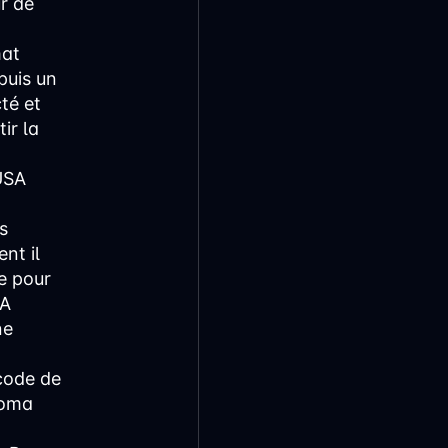
r de
mat
puis un
té et
ir la
USA
s
nt il
e pour
SA
ne
code de
homa