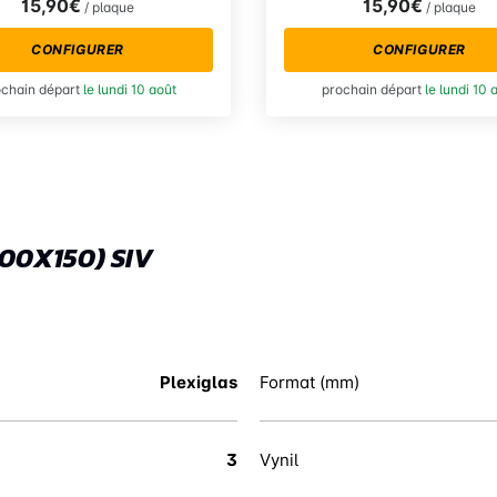
15,90€
15,90€
/ plaque
/ plaque
CONFIGURER
CONFIGURER
ochain départ
le lundi 10 août
prochain départ
le lundi 10 
00X150) SIV
Plexiglas
Format (mm)
3
Vynil