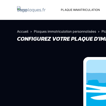
PLAQUE IMMATRICULATION
Kit d
Suppo
Accueil
Plaques immatriculation personnalisées
Pl
Rivets
CONFIGUREZ VOTRE PLAQUE D'IM
Kit de
Cache
Vento
Bouch
Sent 