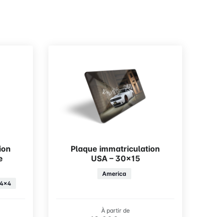
ion
Plaque immatriculation
e
USA – 30×15
America
4x4
À partir de