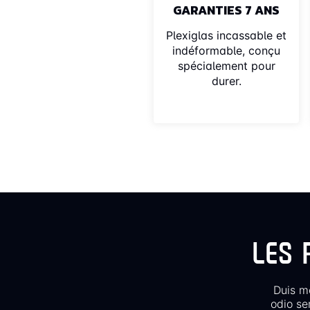
GARANTIES 7 ANS
Plexiglas incassable et
indéformable, conçu
spécialement pour
durer.
LES 
Duis mo
odio se