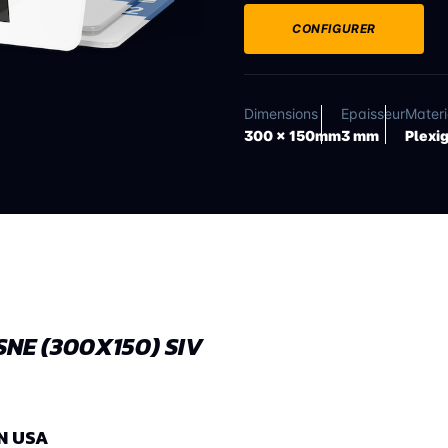
CONFIGURER
Dimensions
Epaisseur
Mater
300 x 150mm
3 mm
Plexi
NE (300X150) SIV
N USA