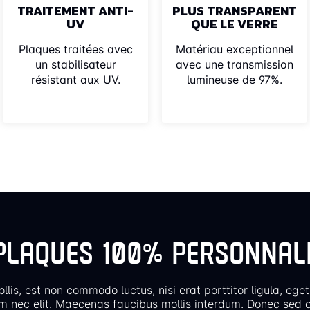
TRAITEMENT ANTI-
PLUS TRANSPARENT
UV
QUE LE VERRE
Plaques traitées avec
Matériau exceptionnel
un stabilisateur
avec une transmission
résistant aux UV.
lumineuse de 97%.
PLAQUES 100% PERSONNAL
llis, est non commodo luctus, nisi erat porttitor ligula, eget
m nec elit. Maecenas faucibus mollis interdum. Donec sed o