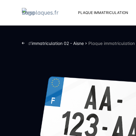
PLAQUE IMMATRICULATION
Kit d
Suppo
nts
Plaques d’immatriculation 02 - Aisne
Plaque immatriculation 
Rivets
Kit de
Cache
Vento
Bouch
Sent 