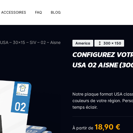
ACCESSOIRES
FAQ
BLOG
e pose
rt de plaque
USA – 30×15 – SIV – 02 – Aisne
America
300 × 150
 nettoyage extérieur
CONFIGUREZ VOTR
 rivets
USA 02 AISNE (30
uses
on valve de pneu
bons
Notre plaque format USA clas
couleurs de votre région. Pers
temps éclair.
18,90 €
À partir de