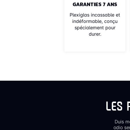
GARANTIES 7 ANS
Plexiglas incassable et
indéformable, conçu
spécialement pour
durer.
LES 
Duis mo
odio se