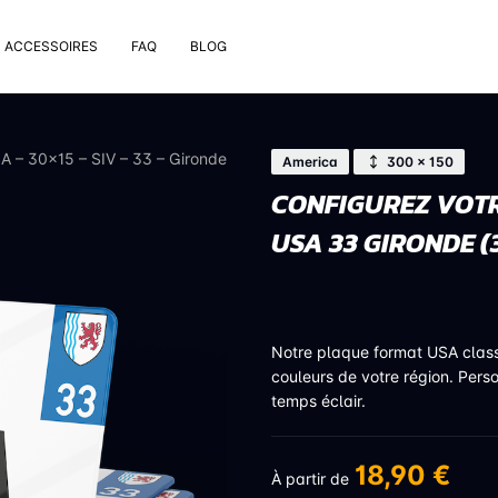
ACCESSOIRES
FAQ
BLOG
e pose
rt de plaque
A – 30×15 – SIV – 33 – Gironde
America
300 × 150
 nettoyage extérieur
CONFIGUREZ VOTR
 rivets
USA 33 GIRONDE (
uses
on valve de pneu
bons
Notre plaque format USA clas
couleurs de votre région. Pers
temps éclair.
18,90 €
À partir de