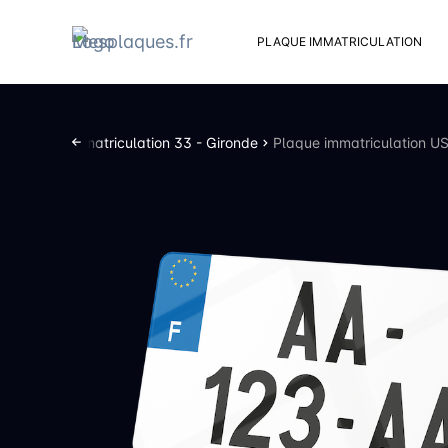
PLAQUE IMMATRICULATION
Kit d
Suppo
Plaques d’immatriculation 33 - Gironde
Plaque immatriculation US
Rivets
Kit de
Cache
Vento
Bouch
Sent 