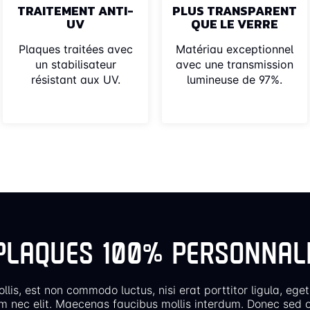
TRAITEMENT ANTI-
PLUS TRANSPARENT
UV
QUE LE VERRE
Plaques traitées avec
Matériau exceptionnel
un stabilisateur
avec une transmission
résistant aux UV.
lumineuse de 97%.
PLAQUES 100% PERSONNAL
llis, est non commodo luctus, nisi erat porttitor ligula, eget
m nec elit. Maecenas faucibus mollis interdum. Donec sed o