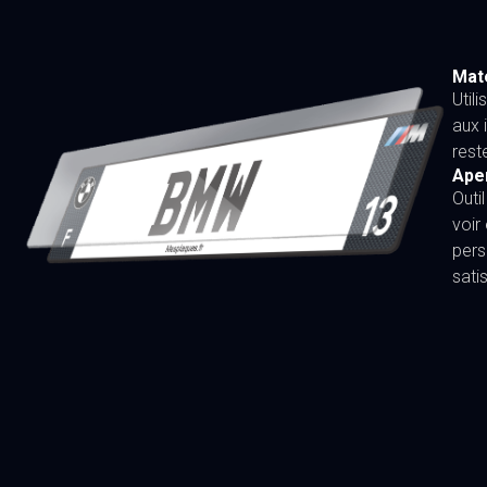
Maté
Util
aux 
rest
Ape
Outi
voir
pers
sati