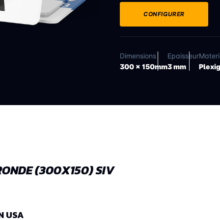
CONFIGURER
Dimensions
Epaisseur
Mater
300 x 150mm
3 mm
Plexi
ONDE (300X150) SIV
N USA