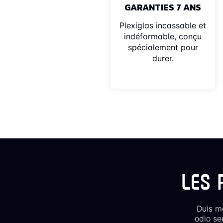
GARANTIES 7 ANS
Plexiglas incassable et
indéformable, conçu
spécialement pour
durer.
LES 
Duis mo
odio se