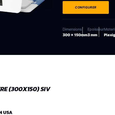
CONFIGURER
Dimensions
Epaisseur
Mater
300 x 150mm
3 mm
Plexi
RE (300X150) SIV
N USA