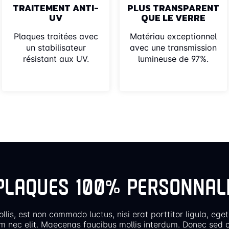
TRAITEMENT ANTI-
PLUS TRANSPARENT
UV
QUE LE VERRE
Plaques traitées avec
Matériau exceptionnel
un stabilisateur
avec une transmission
résistant aux UV.
lumineuse de 97%.
PLAQUES 100% PERSONNAL
llis, est non commodo luctus, nisi erat porttitor ligula, eget
m nec elit. Maecenas faucibus mollis interdum. Donec sed o