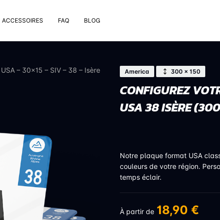
ACCESSOIRES
FAQ
BLOG
e pose
rt de plaque
 USA – 30×15 – SIV – 38 – Isère
America
300 × 150
 nettoyage extérieur
CONFIGUREZ VOTR
 rivets
USA 38 ISÈRE (30
uses
on valve de pneu
bons
Notre plaque format USA clas
couleurs de votre région. Pers
temps éclair.
18,90 €
À partir de