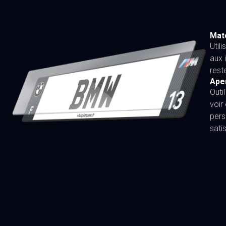
Maté
Util
aux 
rest
Ape
Outi
voir
pers
sati