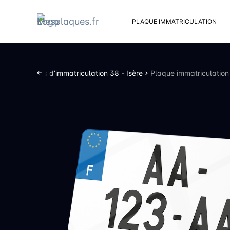
PLAQUE IMMATRICULATION
Kit d
Suppo
nts
Plaques d’immatriculation 38 - Isère
Plaque immatriculation
Rivets
Kit de
Cache
Vento
Bouch
Sent 