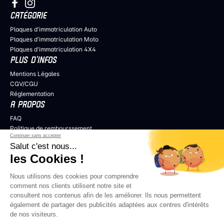
CATÉGORIE
Plaques d'immatriculation Auto
Plaques d'immatriculation Moto
Plaques d'immatriculation 4X4
PLUS D’INFOS
Mentions Légales
CGV/CGU
Réglementation
A PROPOS
FAQ
Politique de rembourssement
Continuer sans accepter
Politique de confidentialité
Salut c'est nous...
COLLABORER
les Cookies !
Professionnels de l’audiovisuel
Revendeurs
Nous utilisons des cookies pour comprendre
Influenceurs
comment nos clients utilisent notre site et
consultent nos contenus afin de les améliorer. Ils nous permettent
également de partager des publicités adaptées aux centres d'intérêts
de nos visiteurs.