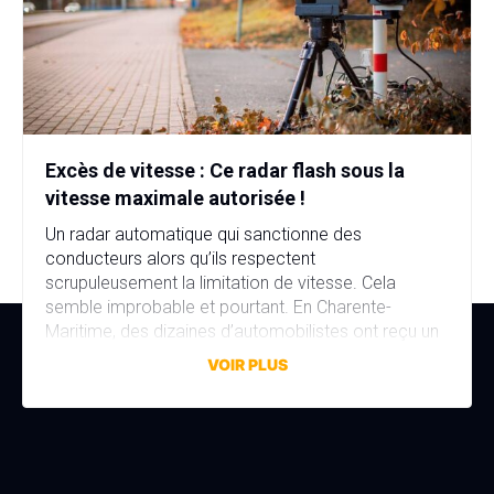
Excès de vitesse : Ce radar flash sous la
vitesse maximale autorisée !
Un radar automatique qui sanctionne des
conducteurs alors qu’ils respectent
scrupuleusement la limitation de vitesse. Cela
semble improbable et pourtant. En Charente-
Maritime, des dizaines d’automobilistes ont reçu un
avis de contravention alors qu’ils n’avaient commis
VOIR PLUS
aucune infraction. La faute à une erreur de réglage,
discrète mais aux conséquences bien réelles. Une
erreur de réglage d’un […]