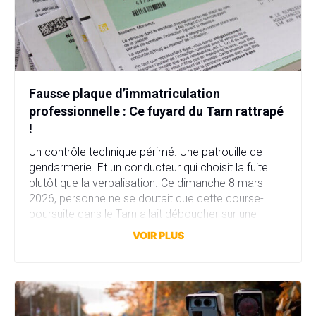
Fausse plaque d’immatriculation
professionnelle : Ce fuyard du Tarn rattrapé
!
Un contrôle technique périmé. Une patrouille de
gendarmerie. Et un conducteur qui choisit la fuite
plutôt que la verbalisation. Ce dimanche 8 mars
2026, personne ne se doutait que cette course-
poursuite dans le Tarn allait déboucher sur une
affaire bien plus sérieuse que prévu. Fausse plaque
VOIR PLUS
d’immatriculation, fausse identité, garage fictif et
stupéfiants au domicile… […]