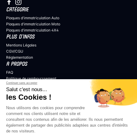
CATÉGORIE
Plaques d'immatriculation Auto
Plaques d'immatriculation Moto
Plaques d'immatriculation 4X4
PLUS D’INFOS
Mentions Légales
CGV/CGU
Réglementation
A PROPOS
FAQ
Politique de rembourssement
Continuer sans accepter
Politique de confidentialité
Salut c'est nous...
COLLABORER
les Cookies !
Professionnels de l’audiovisuel
Revendeurs
Nous utilisons des cookies pour comprendre
Influenceurs
comment nos clients utilisent notre site et
consultent nos contenus afin de les améliorer. Ils nous permettent
également de partager des publicités adaptées aux centres d'intérêts
de nos visiteurs.