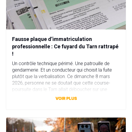
Fausse plaque d’immatriculation
professionnelle : Ce fuyard du Tarn rattrapé
!
Un contrôle technique périmé. Une patrouille de
gendarmerie. Et un conducteur qui choisit la fuite
plutôt que la verbalisation. Ce dimanche 8 mars
2026, personne ne se doutait que cette course-
poursuite dans le Tarn allait déboucher sur une
affaire bien plus sérieuse que prévu. Fausse plaque
VOIR PLUS
d’immatriculation, fausse identité, garage fictif et
stupéfiants au domicile… […]