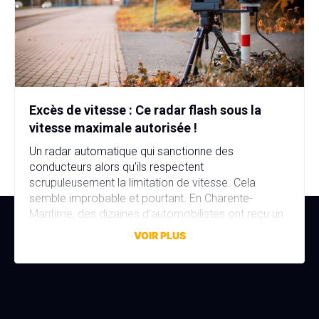
Excès de vitesse : Ce radar flash sous la
vitesse maximale autorisée !
Un radar automatique qui sanctionne des
conducteurs alors qu’ils respectent
scrupuleusement la limitation de vitesse. Cela
semble improbable et pourtant. En Charente-
Maritime, des dizaines d’automobilistes ont reçu un
avis de contravention alors qu’ils n’avaient commis
VOIR PLUS
aucune infraction. La faute à une erreur de réglage,
discrète mais aux conséquences bien réelles. Une
erreur de réglage d’un […]